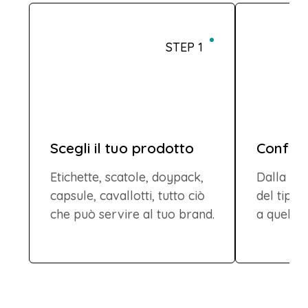
STEP 1
Scegli il tuo prodotto
Configu
Etichette, scatole, doypack,
Dalla sce
capsule, cavallotti, tutto ciò
del tipo
che può servire al tuo brand.
a quella 