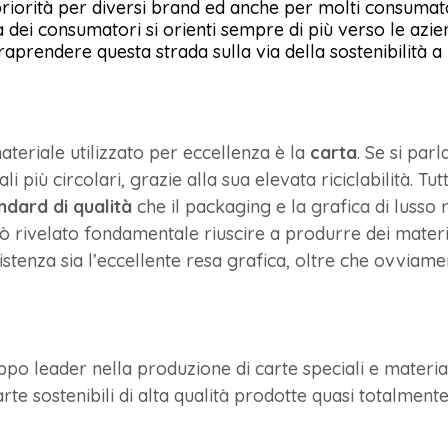
riorità per diversi brand ed anche per molti consumator
ei consumatori si orienti sempre di più verso le azi
traprendere questa strada sulla via della sostenibilità a
teriale utilizzato per eccellenza è la
carta
. Se si parl
i più circolari, grazie alla sua elevata riciclabilità. Tu
ndard di qualità
che il packaging e la grafica di lusso 
rò rivelato fondamentale riuscire a produrre dei materia
stenza sia l’eccellente resa grafica, oltre che ovviament
ppo leader nella produzione di carte speciali e materia
e sostenibili di alta qualità prodotte quasi totalmente