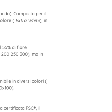
 fondo). Composta per il
colore (
Extra White
), in
l 55% di fibre
0 200 250 300), ma in
bile in diversi colori (
0x100).
 certificata FSC®, il