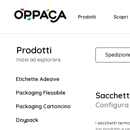
Prodotti
Scopri
Prodotti
Spedizion
Inizia ad esplorare.
Etichette Adesive
Packaging Flessibile
Sacchett
Configura 
Packaging Cartoncino
Doypack
I
sacchetti termo
tuo prodotto e nel