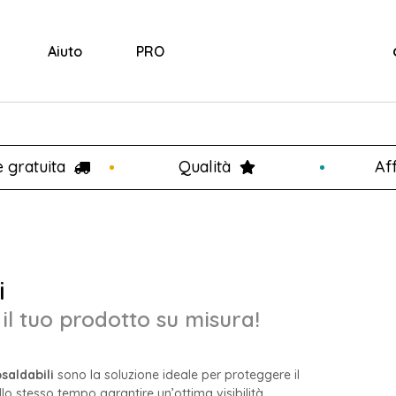
Aiuto
PRO
e gratuita
Qualità
Aff
i
il tuo prodotto su misura!
saldabili
sono la soluzione ideale per proteggere il
lo stesso tempo garantire un’ottima visibilità