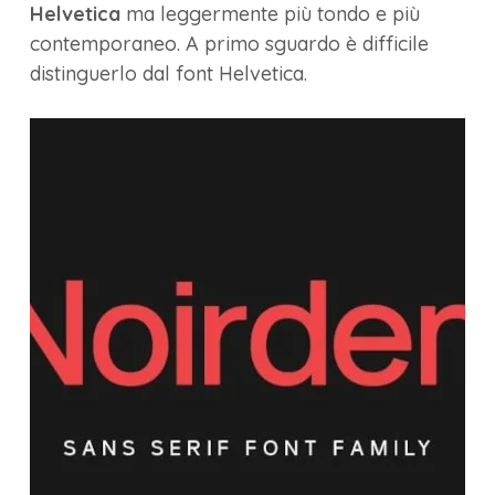
Helvetica
ma leggermente più tondo e più
contemporaneo. A primo sguardo è difficile
distinguerlo dal font Helvetica.